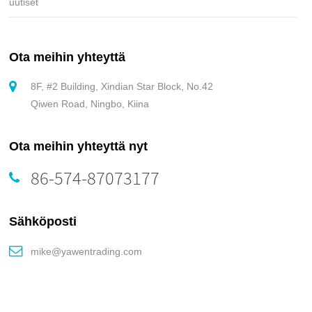
uutiset
Ota meihin yhteyttä
8F, #2 Building, Xindian Star Block, No.42
Qiwen Road, Ningbo, Kiina
Ota meihin yhteyttä nyt
86-574-87073177
Sähköposti
mike@yawentrading.com