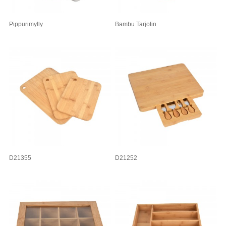
Pippurimylly
Bambu Tarjotin
D21355
D21252