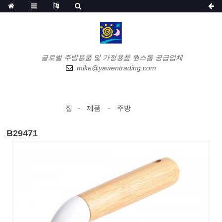
글로벌 주방용품 및 가정용품 원스톱 공급업체
mike@yawentrading.com
집
제품
주방
B29471