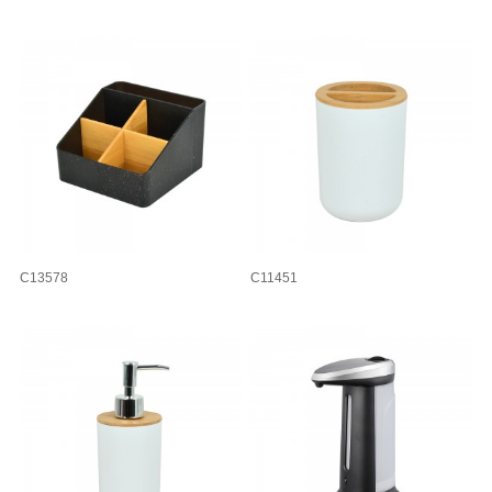
C13578
C11451